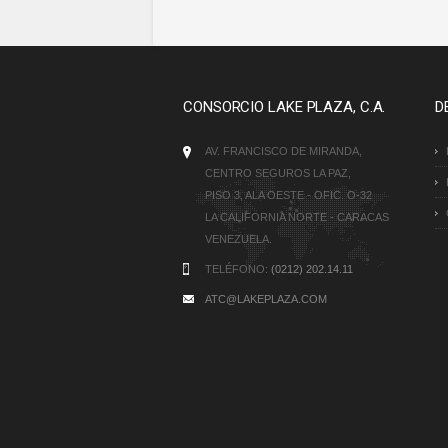
CONSORCIO LAKE PLAZA, C.A.
D
AV. FRANCISCO DE MIRANDA,
CENTRO SEGUROS LA PAZ,
PISO 3, ALA OESTE - OFIC. O-32
LA CALIFORNIA NORTE - CARACAS
VENEZUELA.
TELÉFONO:
(0212) 202.14.11
ATC@LAKEPLAZA.COM