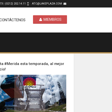
.73
|
(0212) 202.14.11
ATC@LAKEPLAZA.COM
MIEMBROS
CONTÁCTENOS
ita #Merida esta temporada, al mejor
cio!