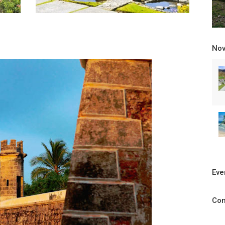
No
Eve
Com