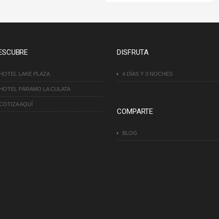
ESCUBRE
DISFRUTA
HOTEL LAKE PLAZA
4 DÍAS Y 3 NOCHES
HOTEL PÁRAMO LA CULATA
COTIZA AQUÍ
COMPARTE
BLOG