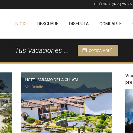
TELÉFONO:
(0295) 263.65
INICIO
DESCUBRE
DISFRUTA
COMPARTE
Tus Vacaciones ...
COTIZA AQUÍ
Vis
HOTEL PARAMO DE LA CULATA
pre
Ver Detalle +