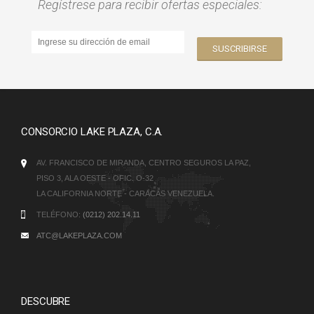
Regístrese para recibir ofertas especiales:
CONSORCIO LAKE PLAZA, C.A.
AV. FRANCISCO DE MIRANDA, CENTRO SEGUROS LA PAZ,
PISO 3, ALA OESTE - OFIC. O-32
LA CALIFORNIA NORTE - CARACAS VENEZUELA.
TELÉFONO:
(0212) 202.14.11
ATC@LAKEPLAZA.COM
DESCUBRE